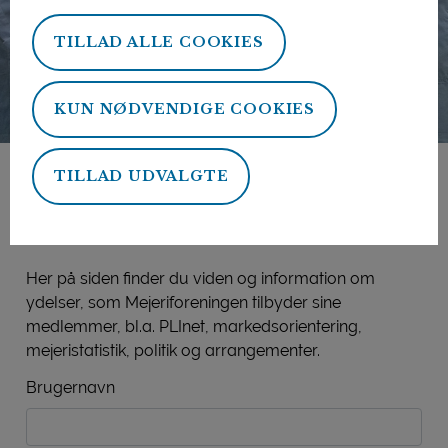
TILLAD ALLE COOKIES
KUN NØDVENDIGE COOKIES
TILLAD UDVALGTE
Mejeriforeningens
medlemsside
Her på siden finder du viden og information om
ydelser, som Mejeriforeningen tilbyder sine
medlemmer, bl.a. PLInet, markedsorientering,
mejeristatistik, politik og arrangementer.
Brugernavn