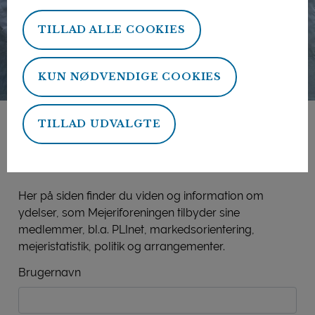
TILLAD ALLE COOKIES
KUN NØDVENDIGE COOKIES
TILLAD UDVALGTE
Mejeriforeningens
medlemsside
Her på siden finder du viden og information om
ydelser, som Mejeriforeningen tilbyder sine
medlemmer, bl.a. PLInet, markedsorientering,
mejeristatistik, politik og arrangementer.
Brugernavn