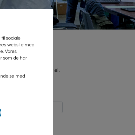
til sociale
vores website med
e. Vores
er som de har
ne medlemmer, bl.a. PLInet,
bindelse med