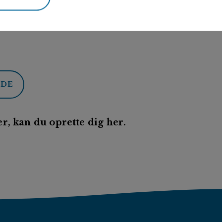
ODE
r, kan du oprette dig her.