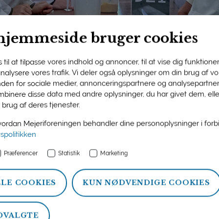
hjemmeside bruger cookies
til at tilpasse vores indhold og annoncer, til at vise dig funktioner 
 analysere vores trafik. Vi deler også oplysninger om din brug af 
nden for sociale medier, annonceringspartnere og analysepartner
ngens medlemsside
binere disse data med andre oplysninger, du har givet dem, ell
 brug af deres tjenester.
n og information om ydelser, som Mejeriforeningen tilbyder si
rdan Mejeriforeningen behandler dine personoplysninger i for
atistik, politik og arrangementer.
vspolitikken
Præferencer
Statistik
Marketing
LLE COOKIES
KUN NØDVENDIGE COOKIES
DVALGTE