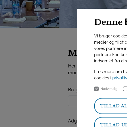
Denne 
Vi bruger cookies 
medier og til at
vores partnere i
Mejeriforeni
partnere kan kom
indsamlet fra din
Her på siden finder du vide
Læs mere om hvo
markedsorientering, mejerist
cookies i
privatli
Nødvendig
Brugernavn
TILLAD A
Adgangskode
TILLAD U