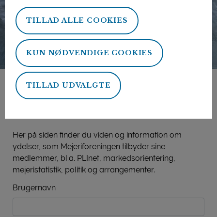
TILLAD ALLE COOKIES
KUN NØDVENDIGE COOKIES
TILLAD UDVALGTE
Mejeriforeningens
medlemsside
Her på siden finder du viden og information om
ydelser, som Mejeriforeningen tilbyder sine
medlemmer, bl.a. PLInet, markedsorientering,
mejeristatistik, politik og arrangementer.
Brugernavn