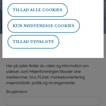
TILLAD ALLE COOKIES
KUN NØDVENDIGE COOKIES
TILLAD UDVALGTE
Mejeriforeningens
medlemsside
Her på siden finder du viden og information om
ydelser, som Mejeriforeningen tilbyder sine
medlemmer, bl.a. PLInet, markedsorientering,
mejeristatistik, politik og arrangementer.
Brugernavn