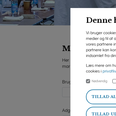
Denne 
Vi bruger cookies 
medier og til at
vores partnere i
Mejeriforeni
partnere kan kom
indsamlet fra din
Her på siden finder du vide
Læs mere om hvo
markedsorientering, mejerist
cookies i
privatli
Nødvendig
Brugernavn
TILLAD A
Adgangskode
TILLAD U