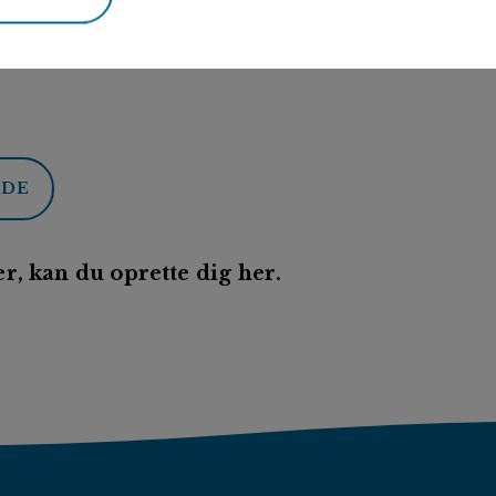
ODE
r, kan du oprette dig her.