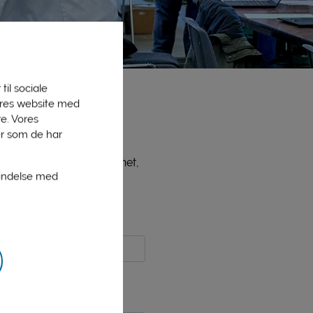
til sociale
vores website med
e. Vores
er som de har
ne medlemmer, bl.a. PLInet,
bindelse med