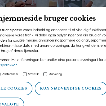
hjemmeside bruger cookies
til at tilpasse vores indhold og annoncer, til at vise dig funktioner 
 analysere vores trafik. Vi deler også oplysninger om din brug af 
nden for sociale medier, annonceringspartnere og analysepartner
ngens medlemsside
binere disse data med andre oplysninger, du har givet dem, ell
 brug af deres tjenester.
n og information om ydelser, som Mejeriforeningen tilbyder si
rdan Mejeriforeningen behandler dine personoplysninger i for
atistik, politik og arrangementer.
vspolitikken
Præferencer
Statistik
Marketing
LLE COOKIES
KUN NØDVENDIGE COOKIES
DVALGTE