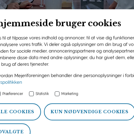
hjemmeside bruger cookies
til at tilpasse vores indhold og annoncer, til at vise dig funktioner 
 analysere vores trafik. Vi deler også oplysninger om din brug af 
nden for sociale medier, annonceringspartnere og analysepartner
ngens medlemsside
binere disse data med andre oplysninger, du har givet dem, ell
 brug af deres tjenester.
n og information om ydelser, som Mejeriforeningen tilbyder si
rdan Mejeriforeningen behandler dine personoplysninger i for
atistik, politik og arrangementer.
vspolitikken
Præferencer
Statistik
Marketing
LLE COOKIES
KUN NØDVENDIGE COOKIES
DVALGTE