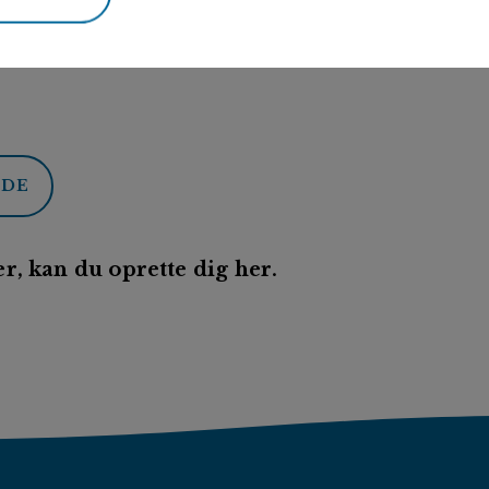
ODE
r, kan du oprette dig her.