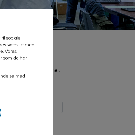
til sociale
vores website med
e. Vores
er som de har
ne medlemmer, bl.a. PLInet,
bindelse med