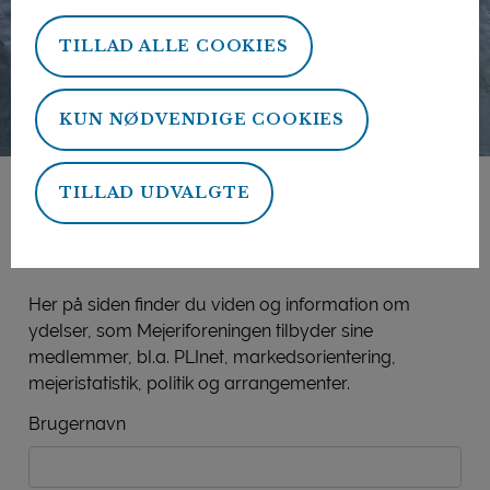
TILLAD ALLE COOKIES
KUN NØDVENDIGE COOKIES
TILLAD UDVALGTE
Mejeriforeningens
medlemsside
Her på siden finder du viden og information om
ydelser, som Mejeriforeningen tilbyder sine
medlemmer, bl.a. PLInet, markedsorientering,
mejeristatistik, politik og arrangementer.
Brugernavn