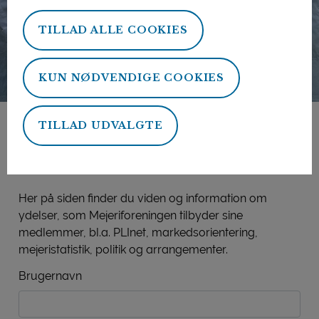
TILLAD ALLE COOKIES
KUN NØDVENDIGE COOKIES
TILLAD UDVALGTE
Mejeriforeningens
medlemsside
Her på siden finder du viden og information om
ydelser, som Mejeriforeningen tilbyder sine
medlemmer, bl.a. PLInet, markedsorientering,
mejeristatistik, politik og arrangementer.
Brugernavn