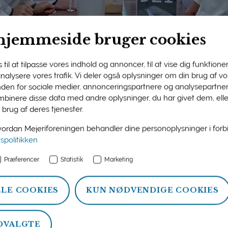
hjemmeside bruger cookies
til at tilpasse vores indhold og annoncer, til at vise dig funktioner 
 analysere vores trafik. Vi deler også oplysninger om din brug af 
nden for sociale medier, annonceringspartnere og analysepartner
ngens medlemsside
binere disse data med andre oplysninger, du har givet dem, ell
 brug af deres tjenester.
n og information om ydelser, som Mejeriforeningen tilbyder si
rdan Mejeriforeningen behandler dine personoplysninger i for
atistik, politik og arrangementer.
vspolitikken
Præferencer
Statistik
Marketing
LLE COOKIES
KUN NØDVENDIGE COOKIES
DVALGTE