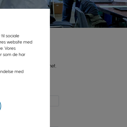
til sociale
vores website med
e. Vores
er som de har
ne medlemmer, bl.a. PLInet,
bindelse med