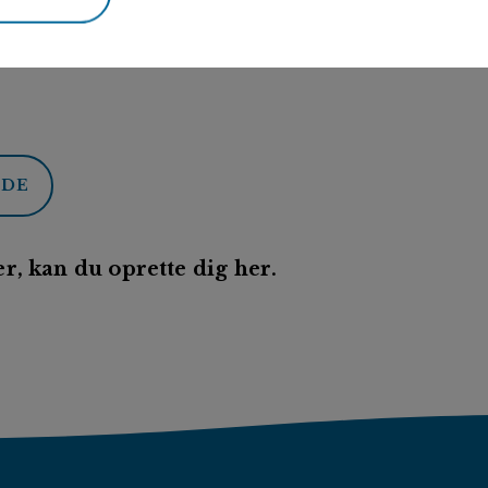
ODE
r, kan du oprette dig her.