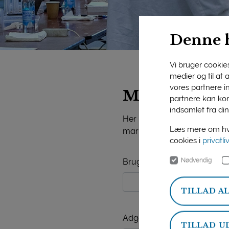
Denne 
Vi bruger cookies 
medier og til at
vores partnere i
Mejeriforeni
partnere kan kom
indsamlet fra din
Her på siden finder du vide
Læs mere om hvo
markedsorientering, mejerist
cookies i
privatli
Nødvendig
Brugernavn
TILLAD A
Adgangskode
TILLAD U