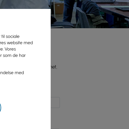
til sociale
vores website med
e. Vores
er som de har
ne medlemmer, bl.a. PLInet,
bindelse med