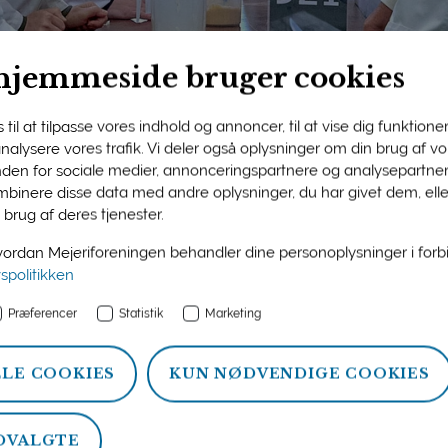
hjemmeside bruger cookies
til at tilpasse vores indhold og annoncer, til at vise dig funktioner 
 analysere vores trafik. Vi deler også oplysninger om din brug af 
nden for sociale medier, annonceringspartnere og analysepartner
ngens medlemsside
binere disse data med andre oplysninger, du har givet dem, ell
 brug af deres tjenester.
n og information om ydelser, som Mejeriforeningen tilbyder si
rdan Mejeriforeningen behandler dine personoplysninger i for
atistik, politik og arrangementer.
vspolitikken
Præferencer
Statistik
Marketing
LLE COOKIES
KUN NØDVENDIGE COOKIES
DVALGTE