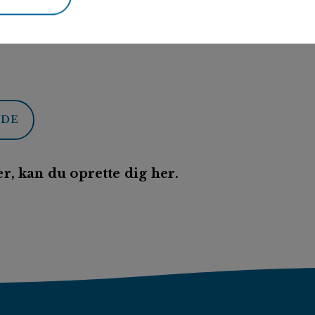
ODE
r, kan du oprette dig her.