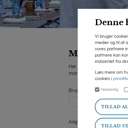
Denne 
Vi bruger cookies 
medier og til at
vores partnere i
Mejeriforeni
partnere kan kom
indsamlet fra din
Her på siden finder du vide
Læs mere om hvo
markedsorientering, mejerist
cookies i
privatli
Nødvendig
Brugernavn
TILLAD A
Adgangskode
TILLAD U