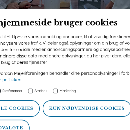
hjemmeside bruger cookies
til at tilpasse vores indhold og annoncer, til at vise dig funktioner 
 analysere vores trafik. Vi deler også oplysninger om din brug af 
nden for sociale medier, annonceringspartnere og analysepartner
ngens medlemsside
binere disse data med andre oplysninger, du har givet dem, ell
 brug af deres tjenester.
n og information om ydelser, som Mejeriforeningen tilbyder si
rdan Mejeriforeningen behandler dine personoplysninger i for
atistik, politik og arrangementer.
vspolitikken
Præferencer
Statistik
Marketing
LLE COOKIES
KUN NØDVENDIGE COOKIES
DVALGTE