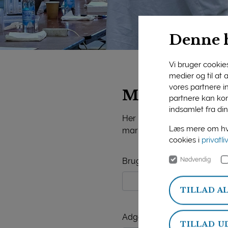
Denne 
Vi bruger cookies 
medier og til at
vores partnere i
Mejeriforeni
partnere kan kom
indsamlet fra din
Her på siden finder du vide
Læs mere om hvo
markedsorientering, mejerist
cookies i
privatli
Nødvendig
Brugernavn
TILLAD A
Adgangskode
TILLAD U