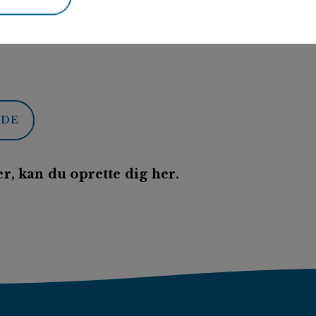
ODE
r, kan du oprette dig her.