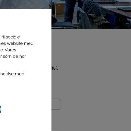
til sociale
vores website med
e. Vores
er som de har
ne medlemmer, bl.a. PLInet,
bindelse med