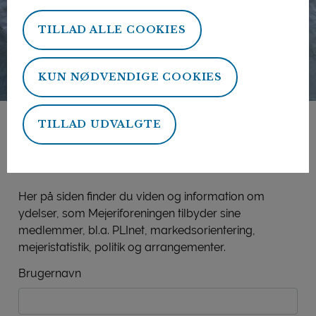
TILLAD ALLE COOKIES
KUN NØDVENDIGE COOKIES
TILLAD UDVALGTE
Mejeriforeningens
medlemsside
Her på siden finder du viden og information om
ydelser, som Mejeriforeningen tilbyder sine
medlemmer, bl.a. PLInet, markedsorientering,
mejeristatistik, politik og arrangementer.
Brugernavn