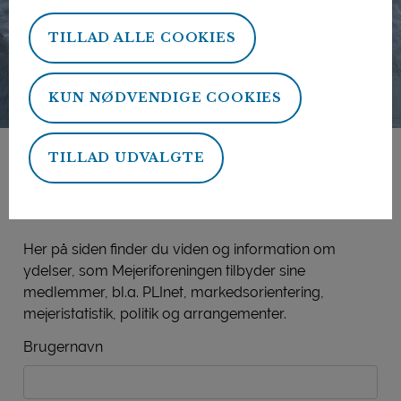
TILLAD ALLE COOKIES
KUN NØDVENDIGE COOKIES
TILLAD UDVALGTE
Mejeriforeningens
medlemsside
Her på siden finder du viden og information om
ydelser, som Mejeriforeningen tilbyder sine
medlemmer, bl.a. PLInet, markedsorientering,
mejeristatistik, politik og arrangementer.
Brugernavn