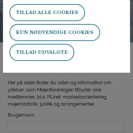
TILLAD ALLE COOKIES
KUN NØDVENDIGE COOKIES
TILLAD UDVALGTE
Mejeriforeningens
medlemsside
Her på siden finder du viden og information om
ydelser, som Mejeriforeningen tilbyder sine
medlemmer, bl.a. PLInet, markedsorientering,
mejeristatistik, politik og arrangementer.
Brugernavn