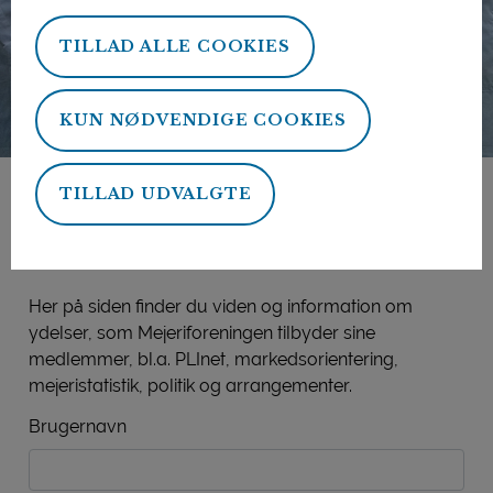
TILLAD ALLE COOKIES
KUN NØDVENDIGE COOKIES
TILLAD UDVALGTE
Mejeriforeningens
medlemsside
Her på siden finder du viden og information om
ydelser, som Mejeriforeningen tilbyder sine
medlemmer, bl.a. PLInet, markedsorientering,
mejeristatistik, politik og arrangementer.
Brugernavn