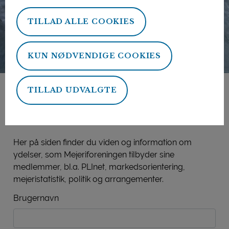
TILLAD ALLE COOKIES
KUN NØDVENDIGE COOKIES
TILLAD UDVALGTE
Mejeriforeningens
medlemsside
Her på siden finder du viden og information om
ydelser, som Mejeriforeningen tilbyder sine
medlemmer, bl.a. PLInet, markedsorientering,
mejeristatistik, politik og arrangementer.
Brugernavn