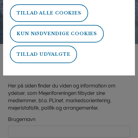
TILLAD ALLE COOKIES
KUN NØDVENDIGE COOKIES
TILLAD UDVALGTE
Mejeriforeningens
medlemsside
Her på siden finder du viden og information om
ydelser, som Mejeriforeningen tilbyder sine
medlemmer, bl.a. PLInet, markedsorientering,
mejeristatistik, politik og arrangementer.
Brugernavn