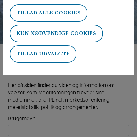
TILLAD ALLE COOKIES
KUN NØDVENDIGE COOKIES
TILLAD UDVALGTE
Mejeriforeningens
medlemsside
Her på siden finder du viden og information om
ydelser, som Mejeriforeningen tilbyder sine
medlemmer, bl.a. PLInet, markedsorientering,
mejeristatistik, politik og arrangementer.
Brugernavn