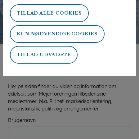
TILLAD ALLE COOKIES
KUN NØDVENDIGE COOKIES
TILLAD UDVALGTE
Mejeriforeningens
medlemsside
Her på siden finder du viden og information om
ydelser, som Mejeriforeningen tilbyder sine
medlemmer, bl.a. PLInet, markedsorientering,
mejeristatistik, politik og arrangementer.
Brugernavn