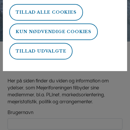
TILLAD ALLE COOKIES
KUN NØDVENDIGE COOKIES
TILLAD UDVALGTE
Mejeriforeningens
medlemsside
Her på siden finder du viden og information om
ydelser, som Mejeriforeningen tilbyder sine
medlemmer, bl.a. PLInet, markedsorientering,
mejeristatistik, politik og arrangementer.
Brugernavn