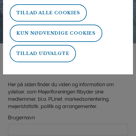
TILLAD ALLE COOKIES
KUN NØDVENDIGE COOKIES
TILLAD UDVALGTE
Mejeriforeningens
medlemsside
Her på siden finder du viden og information om
ydelser, som Mejeriforeningen tilbyder sine
medlemmer, bl.a. PLInet, markedsorientering,
mejeristatistik, politik og arrangementer.
Brugernavn