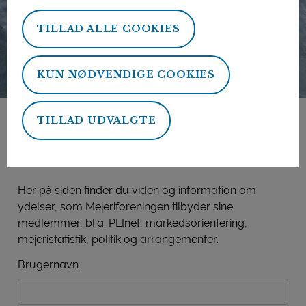
TILLAD ALLE COOKIES
KUN NØDVENDIGE COOKIES
TILLAD UDVALGTE
Mejeriforeningens
medlemsside
Her på siden finder du viden og information om
ydelser, som Mejeriforeningen tilbyder sine
medlemmer, bl.a. PLInet, markedsorientering,
mejeristatistik, politik og arrangementer.
Brugernavn