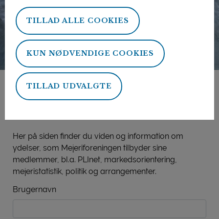
TILLAD ALLE COOKIES
KUN NØDVENDIGE COOKIES
TILLAD UDVALGTE
Mejeriforeningens
medlemsside
Her på siden finder du viden og information om
ydelser, som Mejeriforeningen tilbyder sine
medlemmer, bl.a. PLInet, markedsorientering,
mejeristatistik, politik og arrangementer.
Brugernavn