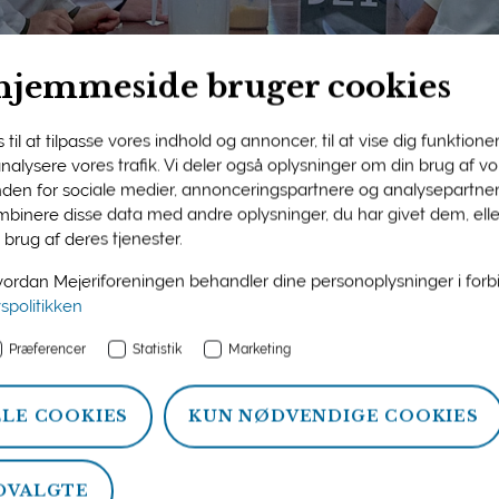
hjemmeside bruger cookies
til at tilpasse vores indhold og annoncer, til at vise dig funktioner 
 analysere vores trafik. Vi deler også oplysninger om din brug af 
nden for sociale medier, annonceringspartnere og analysepartner
ngens medlemsside
binere disse data med andre oplysninger, du har givet dem, ell
 brug af deres tjenester.
n og information om ydelser, som Mejeriforeningen tilbyder si
rdan Mejeriforeningen behandler dine personoplysninger i for
atistik, politik og arrangementer.
vspolitikken
Præferencer
Statistik
Marketing
LLE COOKIES
KUN NØDVENDIGE COOKIES
DVALGTE