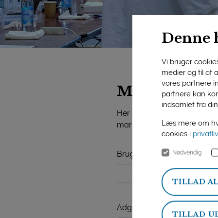
Denne 
Vi bruger cookies 
medier og til at
vores partnere i
Mejeriforeni
partnere kan kom
indsamlet fra din
Her på siden finder du vide
Læs mere om hvo
markedsorientering, mejerist
cookies i
privatli
Nødvendig
Brugernavn
TILLAD A
Adgangskode
TILLAD U