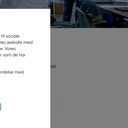
til sociale
vores website med
e. Vores
er som de har
ne medlemmer, bl.a. PLInet,
bindelse med