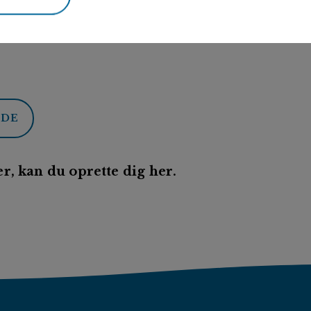
ODE
r, kan du oprette dig her.