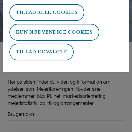
TILLAD ALLE COOKIES
KUN NØDVENDIGE COOKIES
TILLAD UDVALGTE
Mejeriforeningens
medlemsside
Her på siden finder du viden og information om
ydelser, som Mejeriforeningen tilbyder sine
medlemmer, bl.a. PLInet, markedsorientering,
mejeristatistik, politik og arrangementer.
Brugernavn