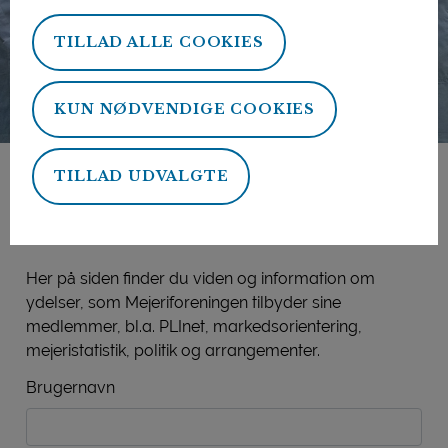
TILLAD ALLE COOKIES
KUN NØDVENDIGE COOKIES
TILLAD UDVALGTE
Mejeriforeningens
medlemsside
Her på siden finder du viden og information om
ydelser, som Mejeriforeningen tilbyder sine
medlemmer, bl.a. PLInet, markedsorientering,
mejeristatistik, politik og arrangementer.
Brugernavn